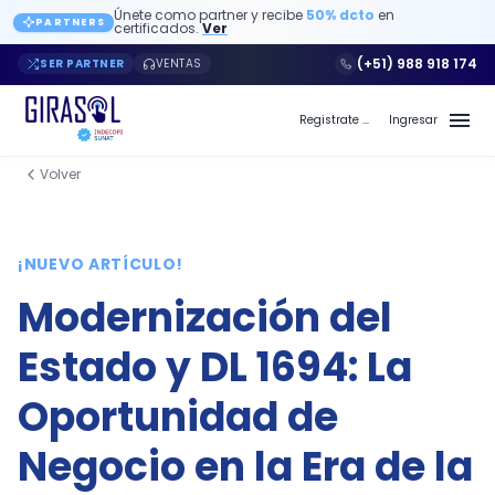
Únete como partner y recibe
50% dcto
en
PARTNERS
certificados.
Ver
(+51) 988 918 174
SER PARTNER
VENTAS
Registrate a Girasol PE
Ingresar
Volver
Blog de Girasol PE - Página 5
¡NUEVO ARTÍCULO!
Modernización del
Estado y DL 1694: La
Oportunidad de
Negocio en la Era de la