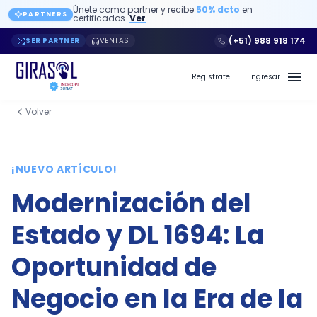
Únete como partner y recibe
50% dcto
en
PARTNERS
certificados.
Ver
(+51) 988 918 174
SER PARTNER
VENTAS
Registrate a Girasol PE
Ingresar
Volver
Blog de Girasol PE - Página 3
¡NUEVO ARTÍCULO!
Modernización del
Estado y DL 1694: La
Oportunidad de
Negocio en la Era de la