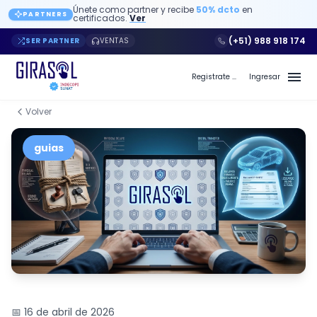
Únete como partner y recibe
50% dcto
en
PARTNERS
certificados.
Ver
(+51) 988 918 174
SER PARTNER
VENTAS
Registrate a Girasol PE
Ingresar
Volver
guias
📅 16 de abril de 2026